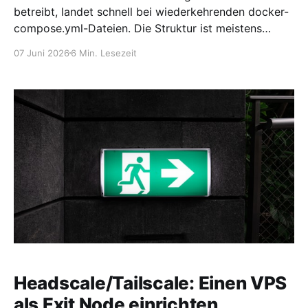
betreibt, landet schnell bei wiederkehrenden docker-
compose.yml-Dateien. Die Struktur ist meistens
identisch: Ghost als Anwendung, MySQL als
07 Juni 2026
6 Min. Lesezeit
Datenbank, ein Backup-Container und Traefik als
Reverse Proxy. Damit nicht für jede neue Webseite
die komplette Compose-Datei angepasst werden
muss, lohnt sich ein universelles Template. Die
Headscale/Tailscale: Einen VPS
als Exit Node einrichten