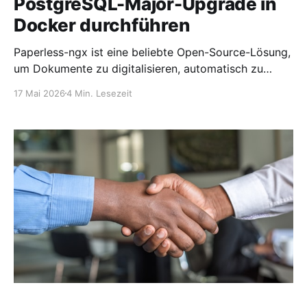
PostgreSQL-Major-Upgrade in
Docker durchführen
Paperless-ngx ist eine beliebte Open-Source-Lösung,
um Dokumente zu digitalisieren, automatisch zu
indexieren und langfristig durchsuchbar zu
17 Mai 2026
4 Min. Lesezeit
archivieren. Gerade im Selfhosting-Umfeld läuft
Paperless-ngx häufig als Docker-Setup mit mehreren
Containern, darunter Webserver, Broker, Redis und
PostgreSQL als Datenbank. Solange alles läuft, denkt
man über die Datenbankversion meist wenig nach.
Spätestens bei einem