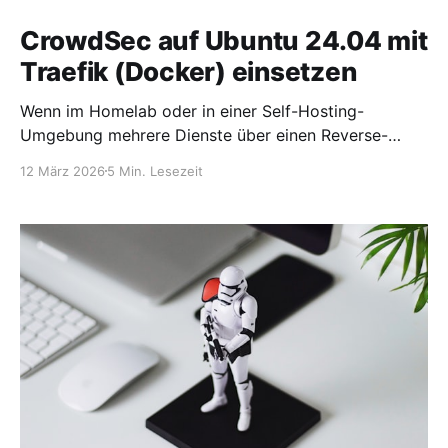
CrowdSec auf Ubuntu 24.04 mit
Traefik (Docker) einsetzen
Wenn im Homelab oder in einer Self-Hosting-
Umgebung mehrere Dienste über einen Reverse-
Proxy veröffentlicht werden, ist eine zuverlässige
12 März 2026
5 Min. Lesezeit
Schutzschicht gegen automatisierte Angriffe
unerlässlich. Besonders Systeme, die über Traefik auf
den Ports 80 und 443 erreichbar sind, werden
regelmäßig von Bots, Scannern und Exploit-
Frameworks durchsucht. Typische Angriffe sind
beispielsweise: * Brute-Force-Versuche auf Login-
Seiten