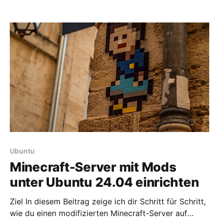
Containers ist auf Dauer mühsam – genau hier kommt
Watchtower ins Spiel. Mit diesem kleinen Helfer kann
man Container vollautomatisch aktualisieren lassen,
inklusive Benachrichtigung per E-Mail – und das mit
nur
Ubuntu
Minecraft-Server mit Mods
unter Ubuntu 24.04 einrichten
Ziel In diesem Beitrag zeige ich dir Schritt für Schritt,
wie du einen modifizierten Minecraft-Server auf