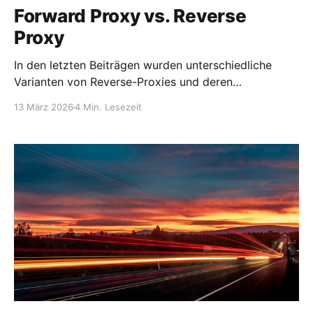
Forward Proxy vs. Reverse
Proxy
In den letzten Beiträgen wurden unterschiedliche
Varianten von Reverse-Proxies und deren
Absicherung angesprochen. Zusätzlich zum Begriff
13 März 2026
4 Min. Lesezeit
Reverse-Proxy hat vielleicht der eine oder andere nur
den Begriff Proxy oder Forward-Proxy im Gedächtnis.
Den Unterschied zwischen beiden versucht dieser
Artikel aufzuklären. Proxy-Server gehören zu den
grundlegenden Bausteinen moderner IT-
Infrastrukturen. Sie übernehmen eine