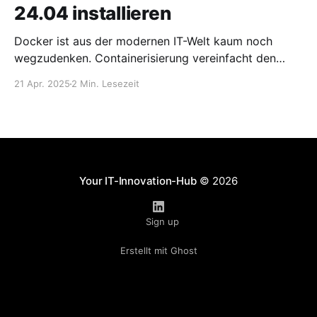
24.04 installieren
Docker ist aus der modernen IT-Welt kaum noch
wegzudenken. Containerisierung vereinfacht den
Betrieb, die Entwicklung und das Deployment von
21 Apr. 2025
2 Min. Lesezeit
Anwendungen enorm – und Ubuntu 24.04 ist eine
solide Basis für dein nächstes Projekt. In diesem
Beitrag zeige ich dir, wie du Docker auf einem
frischen Ubuntu Server 24.04 installierst
Your IT-Innovation-Hub
© 2026
Sign up
Erstellt mit Ghost