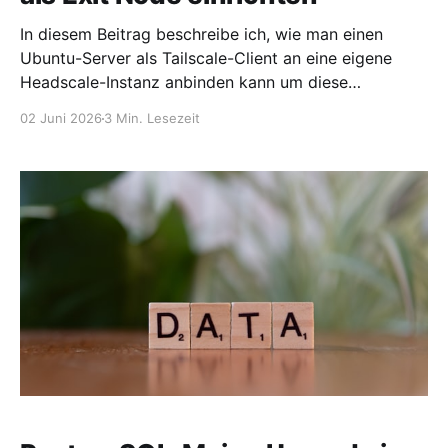
In diesem Beitrag beschreibe ich, wie man einen
Ubuntu-Server als Tailscale-Client an eine eigene
Headscale-Instanz anbinden kann um diese
anschließend als Exit Node zu betreiben.. Headscale
02 Juni 2026
3 Min. Lesezeit
ist eine selbst gehostete Implementierung des
Tailscale-Control-Servers. Damit lassen sich private
WireGuard-basierte Mesh-Netzwerke betreiben, ohne
den offiziellen Tailscale-Control-Plane-Dienst nutzen
zu müssen. Das Ziel in