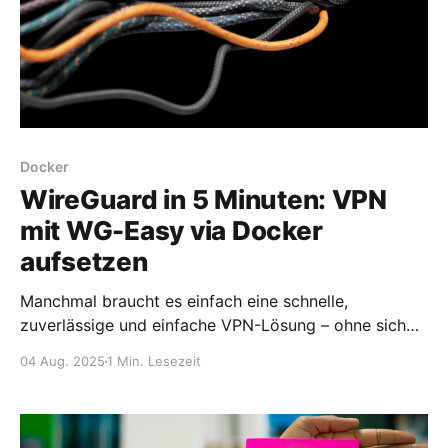
Docker
WireGuard in 5 Minuten: VPN
mit WG-Easy via Docker
aufsetzen
Manchmal braucht es einfach eine schnelle,
zuverlässige und einfache VPN-Lösung – ohne sich
durch 50 Seiten Doku zu kämpfen. Genau hier kommt
04 Aug. 2025
1 Min. Lesezeit
WG-Easy ins Spiel. Mit dieser schlanken Oberfläche
kann man WireGuard in wenigen Minuten
betriebsbereit machen. In diesem Beitrag zeige ich,
wie man WG-Easy mit einer simplen docker-