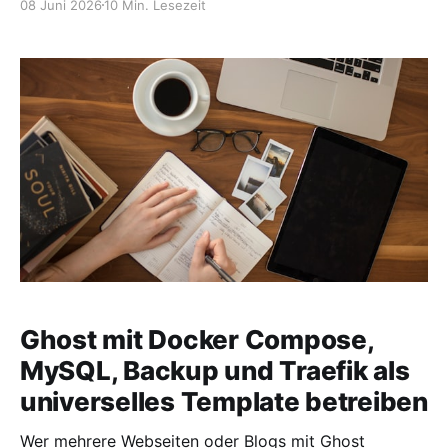
08 Juni 2026
10 Min. Lesezeit
Verwaltung schnell unübersichtlich. Genau hier setzt
Crafty Controller an. Crafty Controller ist ein
webbasiertes Management-Panel für Minecraft-
Server. Es ermöglicht das Erstellen, Starten, Stoppen,
Überwachen und Verwalten von
Ghost mit Docker Compose,
MySQL, Backup und Traefik als
universelles Template betreiben
Wer mehrere Webseiten oder Blogs mit Ghost