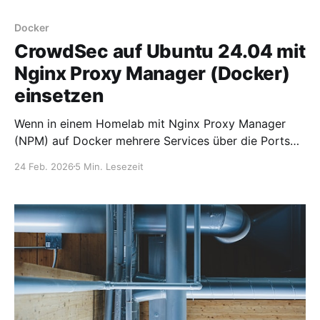
Docker
CrowdSec auf Ubuntu 24.04 mit
Nginx Proxy Manager (Docker)
einsetzen
Wenn in einem Homelab mit Nginx Proxy Manager
(NPM) auf Docker mehrere Services über die Ports
80 und 443 veröffentlicht werden, ist eine
24 Feb. 2026
5 Min. Lesezeit
zuverlässige Schutzschicht gegen Brute-Force-
Angriffe, Scanner, Bots und Exploits unerlässlich. In
diesem Beitrag zeige ich Schritt für Schritt: *
Installation von CrowdSec auf Ubuntu 24.04 *
Einbindung der Docker-Logs