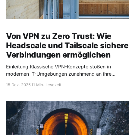
Von VPN zu Zero Trust: Wie
Headscale und Tailscale sichere
Verbindungen ermöglichen
Einleitung Klassische VPN-Konzepte stoßen in
modernen IT-Umgebungen zunehmend an ihre
Grenzen. Hybride Infrastrukturen, verteilte Teams,
15 Dez. 2025
11 Min. Lesezeit
Cloud-Dienste und steigende
Sicherheitsanforderungen verlangen nach neuen
Ansätzen, insbesondere im Bereich Zugriffskontrolle
und Netzwerksicherheit. Ein zentrales Problem
klassischer VPN-Lösungen ist ihre
Netzwerkzentrierung: Benutzer werden nach
erfolgreicher Anmeldung meist pauschal in ein