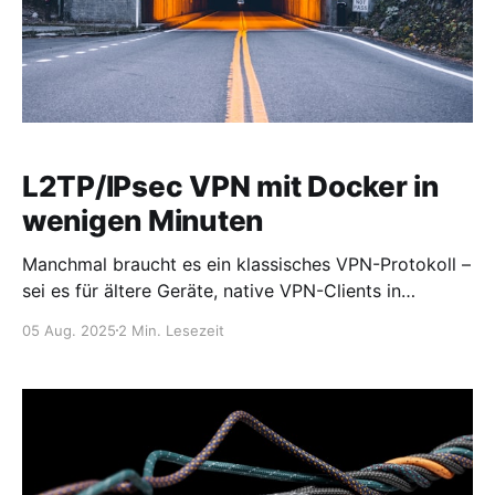
internes Netzwerksegment eingebunden. Das
L2TP/IPsec VPN mit Docker in
wenigen Minuten
Manchmal braucht es ein klassisches VPN-Protokoll –
sei es für ältere Geräte, native VPN-Clients in
Windows/macOS oder als schnelle Zwischenlösung.
05 Aug. 2025
2 Min. Lesezeit
Mit dem Docker-Image teddysun/l2tp kann man in
kürzester Zeit einen L2TP/IPsec-Server aufsetzen –
ohne mühsame manuelle Konfiguration auf dem Host.
L2TP/IPsec gilt als veraltet, aber für bestimmte
Legacy-Zwecke