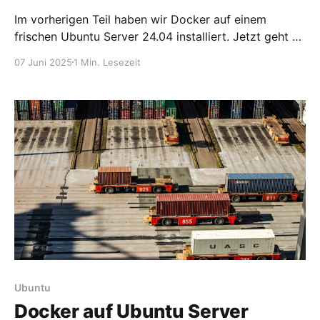
Im vorherigen Teil haben wir Docker auf einem
frischen Ubuntu Server 24.04 installiert. Jetzt geht es
darum, eigene Projekte mit Docker Compose sinnvoll
07 Juni 2025
1 Min. Lesezeit
zu strukturieren und zu betreiben. Hier zeige ich dir,
wie du ... * Docker Compose-Projekte organisierst *
Volumes und Umgebungsvariablen sauber verwaltest
* und Best Practices beachtest Projektstruktur: Klar
und
Ubuntu
Docker auf Ubuntu Server